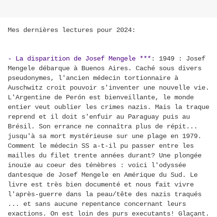
Mes dernières lectures pour 2024:
- La disparition de Josef Mengele ***
:
1949 : Josef
Mengele débarque à Buenos Aires. Caché sous divers
pseudonymes, l'ancien médecin tortionnaire à
Auschwitz croit pouvoir s'inventer une nouvelle vie.
L'Argentine de Perón est bienveillante, le monde
entier veut oublier les crimes nazis. Mais la traque
reprend et il doit s'enfuir au Paraguay puis au
Brésil. Son errance ne connaîtra plus de répit...
jusqu'à sa mort mystérieuse sur une plage en 1979.
Comment le médecin SS a-t-il pu passer entre les
mailles du filet trente années durant? Une plongée
inouïe au coeur des ténèbres : voici
l'odyssée
dantesque de Josef Mengele en Amérique du Sud. Le
livre est très bien documenté et nous fait vivre
l'après-guerre dans la peau/tête des nazis traqués
... et sans aucune repentance concernant leurs
exactions. On est loin des purs executants! Glaçant.