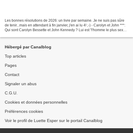
Les bonnes résolutions de 2026: un livre par semaine. Je ne suis pas sûre
de tenir...mais en attendant à fin janvier, j'en ai lu 4! ;-) - Carolyn et John ***:
Qui sont Carolyn Bessette et John Kennedy ? Lui est "l'homme le plus sexy
de la planète", selon...
Hébergé par Canalblog
Top articles
Pages
Contact
Signaler un abus
C.G.U.
Cookies et données personnelles
Préférences cookies
Voir le profil de Luette Esper sur le portail Canalblog