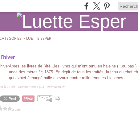
CATEGORIES
>
LUETTE ESPER
l'hiver
Après les livres de l'été...les livres qui m'ont tenu en haleine (...ou pas 
ance des mères **: 1875. En dépit de tous les traités, la tribu du chef c
qui avaiet échangé mille chevaux contre mille femmes blanches...
er à 09:59 -
Commentaires [
…
]
- Permalien [
#
]
0 vote