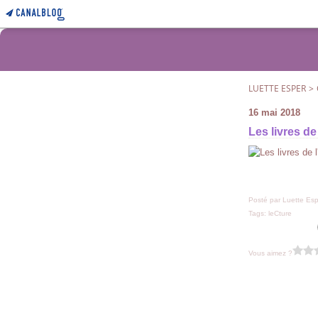
LUETTE ESPER
>
16 mai 2018
Les livres de 
Posté par Luette Esp
Tags:
leCture
Vous aimez ?