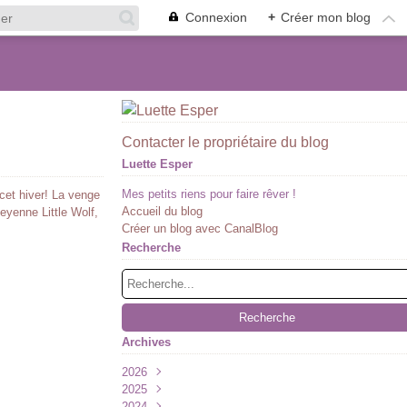
Connexion
+
Créer mon blog
Contacter le propriétaire du blog
Luette Esper
Mes petits riens pour faire rêver !
) cet hiver! La venge
Accueil du blog
heyenne Little Wolf,
Créer un blog avec CanalBlog
Recherche
Archives
2026
2025
Juillet
(1)
2024
Juin
Décembre
(1)
(2)