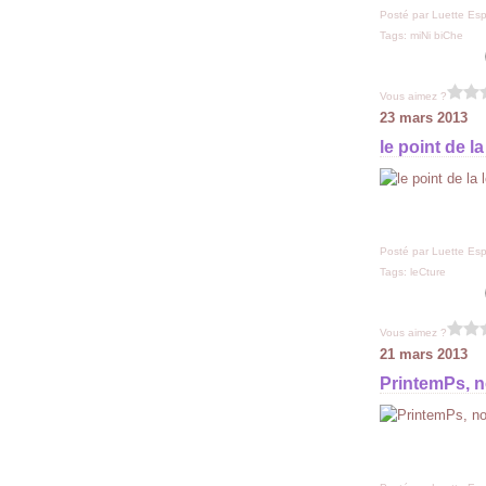
Posté par Luette Esp
Tags:
miNi biChe
Vous aimez ?
23 mars 2013
le point de la
Posté par Luette Esp
Tags:
leCture
Vous aimez ?
21 mars 2013
PrintemPs, n