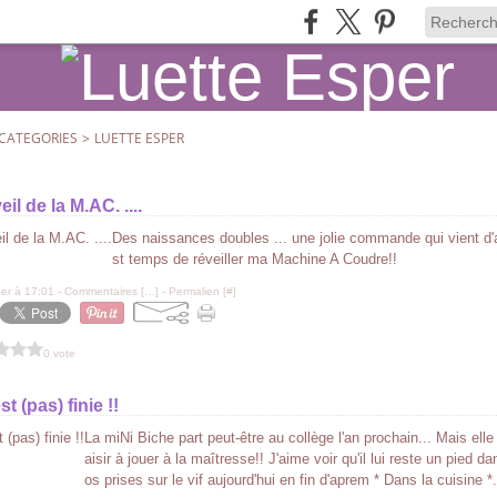
CATEGORIES
>
LUETTE ESPER
eil de la M.AC. ....
Des naissances doubles ... une jolie commande qui vient d'arri
st temps de réveiller ma Machine A Coudre!!
er à 17:01 -
Commentaires [
…
]
- Permalien [
#
]
0 vote
st (pas) finie !!
La miNi Biche part peut-être au collège l'an prochain... Mais elle
aisir à jouer à la maîtresse!! J'aime voir qu'il lui reste un pied da
os prises sur le vif aujourd'hui en fin d'aprem * Dans la cuisine *..