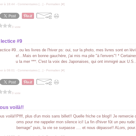
er à 18:44 -
Commentaires [
…
]
- Permalien [
#
]
0 vote
 lectice #9
...ou les livres de l'hiver ps: oui, sur la photo, mes livres sont en lév
e!...Mais en bonne gauchère, j'ai mis ma pile "à l'envers"! * Certaine
u la mer ***: C'est la voix des Japonaises, qui ont immigré aux U.S..
er à 08:01 -
Commentaires [
…
]
- Permalien [
#
]
0 vote
ous voilà!!
Pfff, plus d'un mois sans billet!! Quelle friche ce blog!! Je remercie d
oms pour me rappeler mon silence ici! La fin d'hiver fût un peu rude
bernage" puis, la vie se surpasse .... et nous dépasse!! ALors, pour.