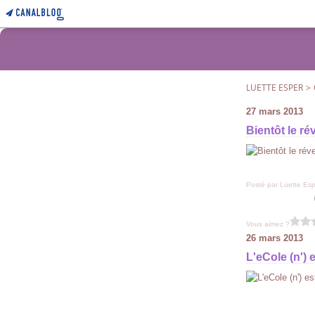
LUETTE ESPER
>
27 mars 2013
Bientôt le rév
Posté par Luette Esp
Vous aimez ?
26 mars 2013
L'eCole (n') e