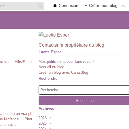
Connexion
+
Créer mon blog
Contacter le propriétaire du blog
Luette Esper
Mes petits riens pour faire rêver !
ver.... Allez!! Il e
Accueil du blog
Créer un blog avec CanalBlog
Recherche
Archives
 a encore un vrai pl
2026
ns l'enfance.... Phot
2025
Juillet
(1)
. et sur...
2024
Juin
Décembre
(1)
(2)