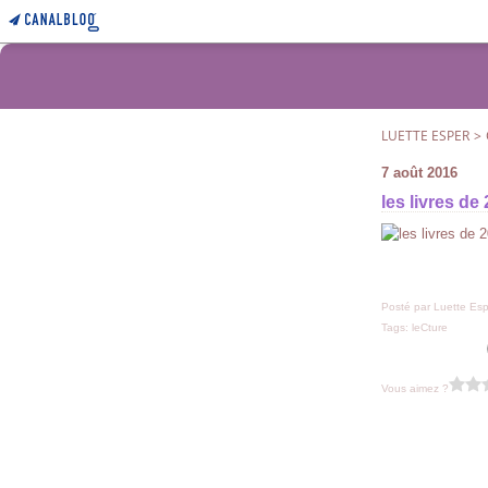
LUETTE ESPER
>
7 août 2016
les livres de
Posté par Luette Esp
Tags:
leCture
Vous aimez ?