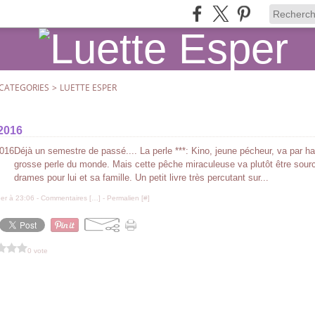
CATEGORIES
>
LUETTE ESPER
 2016
Déjà un semestre de passé.... La perle ***: Kino, jeune pécheur, va par ha
grosse perle du monde. Mais cette pêche miraculeuse va plutôt être sour
drames pour lui et sa famille. Un petit livre très percutant sur...
er à 23:06 -
Commentaires [
…
]
- Permalien [
#
]
0 vote