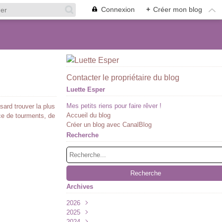
Connexion
+
Créer mon blog
Contacter le propriétaire du blog
Luette Esper
Mes petits riens pour faire rêver !
sard trouver la plus
Accueil du blog
ce de tourments, de
Créer un blog avec CanalBlog
Recherche
Archives
2026
2025
Juillet
(1)
2024
Juin
Décembre
(1)
(2)