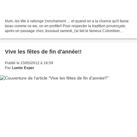
Hum, les We à rallonge s'enchainent .... et quand on a la chance qu'il fasse
beau comme ce we, on en profite!! Pour respecter la tradition provençale:
après un passage chez Jouvaud samedi, j'ai fait le fameux Colombier,
gateau de voyage aux amandes (je...
Vive les fêtes de fin d'année!!
Publié le 23/05/2012 à 18:59
Par
Luette Esper