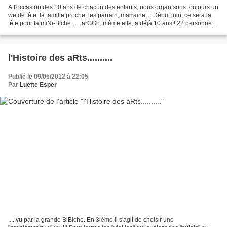
A l'occasion des 10 ans de chacun des enfants, nous organisons toujours un
we de fête: la famille proche, les parrain, marraine.... Début juin, ce sera la
fête pour la miNi-Biche...... arGGh, même elle, a déjà 10 ans!! 22 personnes
pendant 2 jours, il...
l'Histoire des aRts..........
Publié le 09/05/2012 à 22:05
Par
Luette Esper
.....vu par la grande BiBiche. En 3ième il s'agit de choisir une