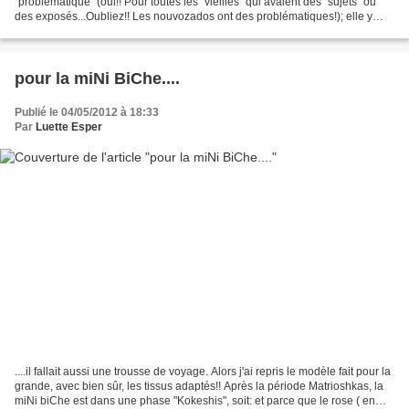
"problématique" (oui!! Pour toutes les "vieilles" qui avaient des "sujets" ou
des exposés...Oubliez!! Les nouvozados ont des problématiques!); elle y
avait visiblement depuis longtemps réflechi...
pour la miNi BiChe....
Publié le 04/05/2012 à 18:33
Par
Luette Esper
....il fallait aussi une trousse de voyage. Alors j'ai repris le modèle fait pour la
grande, avec bien sûr, les tissus adaptés!! Après la période Matrioshkas, la
miNi biChe est dans une phase "Kokeshis", soit: et parce que le rose ( en