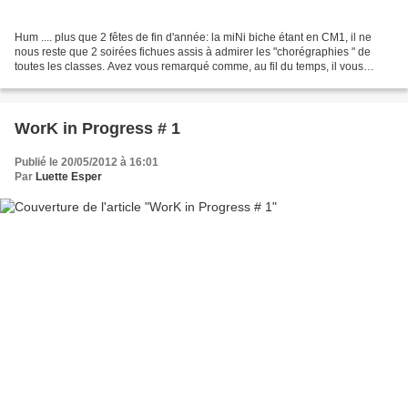
Hum .... plus que 2 fêtes de fin d'année: la miNi biche étant en CM1, il ne
nous reste que 2 soirées fichues assis à admirer les "chorégraphies " de
toutes les classes. Avez vous remarqué comme, au fil du temps, il vous
semble toujours que c'est celle...
WorK in Progress # 1
Publié le 20/05/2012 à 16:01
Par
Luette Esper