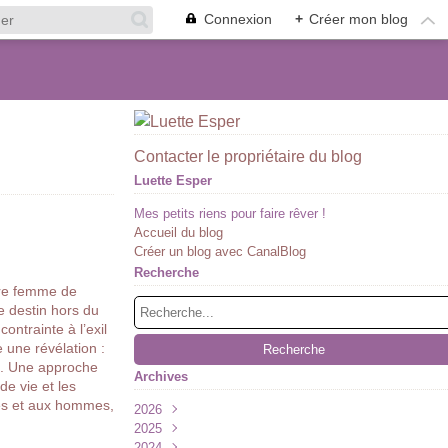
Connexion
+
Créer mon blog
Contacter le propriétaire du blog
Luette Esper
Mes petits riens pour faire rêver !
Accueil du blog
Créer un blog avec CanalBlog
Recherche
ière femme de
ce destin hors du
ontrainte à l’exil
e une révélation :
ts. Une approche
Archives
de vie et les
mes et aux hommes,
2026
2025
Juillet
(1)
2024
Juin
Décembre
(1)
(2)