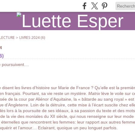
LECTURE
>
LIVRES 2024 (6)
4
6)
 poursuivent....
disent les livres d’histoire sur Marie de France ? Qu’elle est la prem
 en français. Pourtant, sa vie reste un mystère.
Matrix
lève le voile sur 
e de la cour par Aliénor d’Aquitaine, la « bâtarde au sang royal » est c
 d’Angleterre. Loin de la détruire, cette mise à l’écart suscite chez ell
dès lors à la poursuite de ses idéaux, à sa passion du texte et des mo
de la vie des moniales
du XII siècle, qui nous renseigne sur leur mode 
 éternelles que rencontrent les femmes: leur rapport aux autres fem
quérir et l'amour.... Eclairant, quoique un peu longuet parfois.