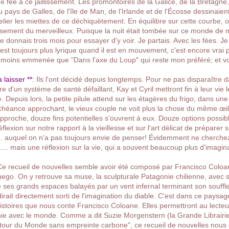
 fée à ce jaillissement. Les promontoires de la Galice, de la Bretagne,
u pays de Galles, de l'île de Man, de l'Irlande et de l'Écosse dessinaien
relier les miettes de ce déchiquètement. En équilibre sur cette courbe, o
ssement du merveilleux. Puisque la nuit était tombée sur ce monde de 
e donnais trois mois pour essayer d'y voir. Je partais. Avec les fées. J
est toujours plus lyrique quand il est en mouvement, c'est encore vrai p
'a moins emmenée que "Dans l'axe du Loup" qui reste mon préféré; et v
 laisser **
:
Ils l'ont décidé depuis longtemps. Pour ne pas disparaître dan
ère d'un système de santé défaillant, Kay et Cyril mettront fin à leur vie 
 Depuis lors, la petite pilule attend sur les étagères du frigo, dans une
chéance approchant, le vieux couple ne voit plus la chose du même œil
approche, douze fins potentielles s'ouvrent à eux. Douze options possib
flexion sur notre rapport à la vieillesse et sur l'art délicat de préparer s
... auquel on n'a pas toujours envie de penser! Évidemment ne cherch
n.... mais une réflexion sur la vie, qui a souvent beaucoup plus d'imagi
C
e recueil de nouvelles semble avoir été composé par Francisco Coloa
uego. On y retrouve sa muse, la sculpturale Patagonie chilienne, avec s
e ses grands espaces balayés par un vent infernal terminant son souffle
dirait directement sorti de l'imagination du diable. C'est dans ce paysa
istoires que nous conte Francisco Coloane. Elles permettront au lecteu
ie avec le monde. Comme a dit Suzie Morgenstern
(la Grande Librairi
le tour du Monde sans empreinte carbone", ce recueil de nouvelles nous