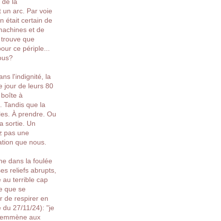
 de la
t un arc. Par voie
n était certain de
machines et de
e trouve que
our ce périple...
ous?
s l'indignité, la
le jour de leurs 80
 boîte à
. Tandis que la
les. À prendre. Ou
a sortie. U
n
ez pas une
nation que nous.
ne dans la foulée
es reliefs abrupts,
 au terrible cap
ge que se
r de respirer en
e du 27/11/24):
"je
emmène aux