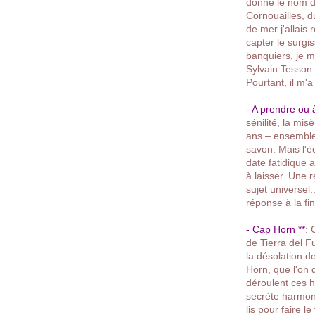
donne le nom de
Cornouailles, d
de mer j'allais 
capter le surgi
banquiers, je m
Sylvain Tesson 
Pourtant, il m
- A prendre ou à
sénilité, la mis
ans – ensemble.
savon. Mais l'é
date fatidique 
à laisser.
Une ré
sujet universel
réponse à la fi
- Cap Horn **
: 
de Tierra del F
la désolation d
Horn, que l'on 
déroulent ces h
secrète harmon
lis pour faire 