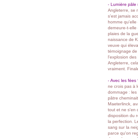
- Lumière pâle s
Angleterre, se 
s'est jamais ac
homme qu'elle c
demeure-t-elle 
plaies de la gu
naissance de Ke
veuve qui éleva
témoignage de 
l'explosion des
Angleterre, cel
vraiment. Final
- Avec les fées 
ne crois pas à l
dommage : les 
pâtre cheminait
Maeterlinck, ava
tout et ne s'en
disposition du 
la perfection. L
sang sur la nei
parce qu'on reg