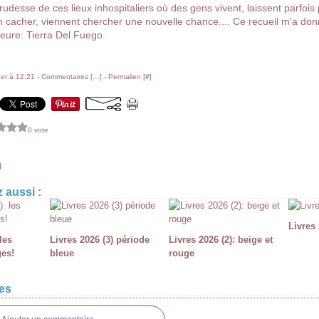
rudesse de ces lieux inhospitaliers où des gens vivent, laissent parfois 
n cacher, viennent chercher une nouvelle chance.... Ce recueil m'a donn
eure: Tierra Del Fuego.
er à 12:21 -
Commentaires [
…
]
- Permalien [
#
]
0 vote
)
 aussi :
Livres 
les
Livres 2026 (3) période
Livres 2026 (2): beige et
ges!
bleue
rouge
es