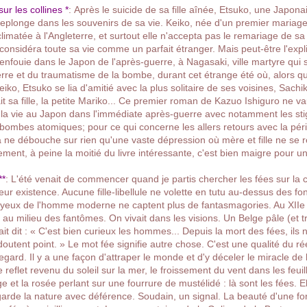
ur les collines *
:
Après le suicide de sa fille aînée, Etsuko, une Japonai
replonge dans les souvenirs de sa vie. Keiko, née d'un premier mariag
climatée à l'Angleterre, et surtout elle n'accepta pas le remariage de 
onsidéra toute sa vie comme un parfait étranger. Mais peut-être l'exp
enfouie dans le Japon de l'après-guerre, à Nagasaki, ville martyre qui s
erre et du traumatisme de la bombe, durant cet étrange été où, alors qu'
iko, Etsuko se lia d'amitié avec la plus solitaire de ses voisines, Sachi
it sa fille, la petite Mariko... Ce premier roman de Kazuo Ishiguro ne v
la vie au Japon dans l'immédiate après-guerre avec notamment les sti
 bombes atomiques; pour ce qui concerne les allers retours avec la pér
a ne débouche sur rien qu'une vaste dépression où mère et fille ne se 
ement, à peine la moitié du livre
intéressante, c'est bien maigre pour un
**
:
L'été venait de commencer quand je partis chercher les fées sur la c
eur existence. Aucune fille-libellule ne volette en tutu au-dessus des fo
yeux de l'homme moderne ne captent plus de fantasmagories. Au XIIe s
 au milieu des fantômes. On vivait dans les visions. Un Belge pâle (et tr
it dit : « C'est bien curieux les hommes... Depuis la mort des fées, ils n
 doutent point. » Le mot fée signifie autre chose. C'est une qualité du r
regard. Il y a une façon d'attraper le monde et d'y déceler le miracle de
e reflet revenu du soleil sur la mer, le froissement du vent dans les feuil
ge et la rosée perlant sur une fourrure de mustélidé : là sont les fées. 
arde la nature avec déférence. Soudain, un signal. La beauté d'une fo