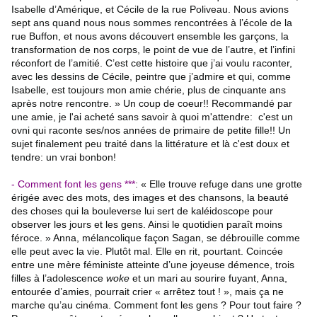
Isabelle d’Amérique, et Cécile de la rue Poliveau. Nous avions
sept ans quand nous nous sommes rencontrées à l’école de la
rue Buffon, et nous avons découvert ensemble les garçons, la
transformation de nos corps, le point de vue de l’autre, et l’infini
réconfort de l’amitié.
C’est cette histoire que j’ai voulu raconter,
avec les dessins de Cécile, peintre que j’admire et qui, comme
Isabelle, est toujours mon amie chérie, plus de cinquante ans
après notre rencontre. » Un coup de coeur!! Recommandé par
une amie, je l'ai acheté sans savoir à quoi m'attendre: c'est un
ovni qui raconte ses/nos années de primaire de petite fille!! Un
sujet finalement peu traité dans la littérature et là c'est doux et
tendre: un vrai bonbon!
- Comment font les gens ***
:
« Elle trouve refuge dans une grotte
érigée avec des mots, des images et des chansons, la beauté
des choses qui la bouleverse lui sert de kaléidoscope pour
observer les jours et les gens. Ainsi le quotidien paraît moins
féroce. » Anna, mélancolique façon Sagan, se débrouille comme
elle peut avec la vie. Plutôt mal. Elle en rit, pourtant. Coincée
entre une mère féministe atteinte d’une joyeuse démence, trois
filles à l’adolescence
woke
et un mari au sourire fuyant, Anna,
entourée d’amies, pourrait crier « arrêtez tout ! », mais ça ne
marche qu’au cinéma. Comment font les gens ? Pour tout faire ?