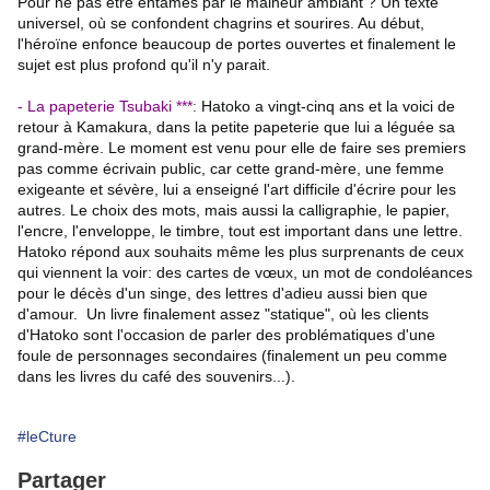
Pour ne pas être entamés par le malheur ambiant ? Un texte
universel, où se confondent chagrins et sourires. Au début,
l'héroïne enfonce beaucoup de portes ouvertes et finalement le
sujet est plus profond qu'il n'y parait.
- La papeterie Tsubaki ***
:
Hatoko a vingt-cinq ans et la voici de
retour à Kamakura, dans la petite papeterie que lui a léguée sa
grand-mère. Le moment est venu pour elle de faire ses premiers
pas comme écrivain public, car cette grand-mère, une femme
exigeante et sévère, lui a enseigné l'art difficile d'écrire pour les
autres.
Le choix des mots, mais aussi la calligraphie, le papier,
l'encre, l'enveloppe, le timbre, tout est important dans une lettre.
Hatoko répond aux souhaits même les plus surprenants de ceux
qui viennent la voir: des cartes de vœux, un mot de condoléances
pour le décès d'un singe, des lettres d'adieu aussi bien que
d'amour. Un livre finalement assez "statique", où les clients
d'Hatoko sont l'occasion de parler des problématiques d'une
foule de personnages secondaires (finalement un peu comme
dans les livres du café des souvenirs...).
#leCture
Partager