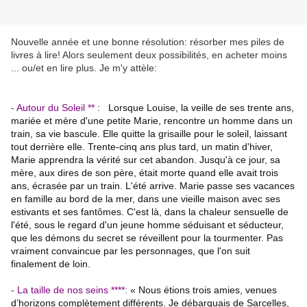
Nouvelle année et une bonne résolution: résorber mes piles de
livres à lire! Alors seulement deux possibilités, en acheter moins
... ou/et en lire plus. Je m'y attèle:
- Autour du Soleil **
:
Lorsque Louise, la veille de ses trente ans,
mariée et mère d'une petite Marie, rencontre un homme dans un
train, sa vie bascule. Elle quitte la grisaille pour le soleil, laissant
tout derrière elle.
Trente-cinq ans plus tard, un matin d'hiver,
Marie apprendra la vérité sur cet abandon. Jusqu'à ce jour, sa
mère, aux dires de son père, était morte quand elle avait trois
ans, écrasée par un train.
L'été arrive. Marie passe ses vacances
en famille au bord de la mer, dans une vieille maison avec ses
estivants et ses fantômes. C'est là, dans la chaleur sensuelle de
l'été, sous le regard d'un jeune homme séduisant et séducteur,
que les démons du secret se réveillent pour la tourmenter. Pas
vraiment convaincue par les personnages, que l'on suit
finalement de loin.
- La taille de nos seins ****
:
« Nous étions trois amies, venues
d’horizons complètement différents. Je débarquais de Sarcelles,