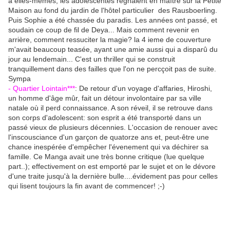
à elles-mêmes, les adolescentes régnaient en maître sur la Petite
Maison au fond du jardin de l'hôtel particulier des Rausboerling.
Puis Sophie a été chassée du paradis. Les années ont passé, et
soudain ce coup de fil de Deya... Mais comment revenir en
arrière, comment ressuciter la magie? la 4 ieme de couverture
m'avait beaucoup teasée, ayant une amie aussi qui a disparû du
jour au lendemain... C'est un thriller qui se construit
tranquillement dans des failles que l'on ne percçoit pas de suite.
Sympa
- Quartier Lointain***
: De retour d'un voyage d'affaries, Hiroshi,
un homme d'âge mûr, fait un détour involontaire par sa ville
natale où il perd connaissance. A son réveil, il se retrouve dans
son corps d'adolescent: son esprit a été transporté dans un
passé vieux de plusieurs décennies. L'occasion de renouer avec
l'inscousciance d'un garçon de quatorze ans et, peut-être une
chance inespérée d'empêcher l'évenement qui va déchirer sa
famille. Ce Manga avait une très bonne critique (lue quelque
part..); effectivement on est emporté par le sujet et on le dévore
d'une traite jusqu'à la dernière bulle....évidement pas pour celles
qui lisent toujours la fin avant de commencer! ;-)