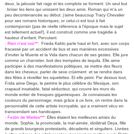
deux, la jalousie fait rage et les complots se forment. Un seul but
: briser les liens qui unissent les deux amis. Roman qui m'a un
peu decontenancée au début: j'aime beaucoup Tracy Chevalier
pour ses romans historiques; or celui-ci est tout à fait
contemporain (pas de réelle réference à l'époque mais le sujet
est tellement actuel!), il est construit comme une tragédie à
hauteur d'enfant; Percutant.
- Rien n'est noir**
: Frieda Kahlo parle haut et fort, avec son corps
fracassé par un accident de bus et ses manières excessives
d'inviter la Muerte et la Vida dans chacun de ses gestes. Elle jure
comme un charretier, boit des trempées de tequila. Elle aime
participer à des manifestations politiques, se mettre des fleurs
dans les cheveux, parler de sexe crûement et se rendre dans
des fêtes à réveiller les squelettes. Et elle peint. Par dessus tout,
Frida aime Diego, le peintre le plus célèbre du Mexique, son
crapaud insatiable, fatal séducteur, qui couvre les murs du
monde entier de fresques gigantesques. Je connaissais les
coutours du personnage; mais grâce à ce livre, on rentre dans la
personnalité de cette artiste incroyable, qui a vraiment vécu en
transcendant ses handicapes.
- Festin de Miettes***
: Elles étaient les meilleures amies du
monde. Sophie, la provinciale, la mal-aimée, idolâtrait Deya, fille
de grands bourgeois protestants, décadents et singuliers. Livrées