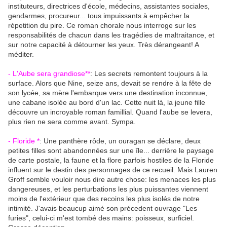
instituteurs, directrices d'école, médecins, assistantes sociales,
gendarmes, procureur... tous impuissants à empêcher la
répetition du pire. Ce roman chorale nous interroge sur les
responsabilités de chacun dans les tragédies de maltraitance, et
sur notre capacité à détourner les yeux. Très dérangeant! A
méditer.
- L'Aube sera grandiose**
: Les secrets remontent toujours à la
surface. Alors que Nine, seize ans, devait se rendre à la fête de
son lycée, sa mère l'embarque vers une destination inconnue,
une cabane isolée au bord d'un lac. Cette nuit là, la jeune fille
découvre un incroyable roman famillial. Quand l'aube se levera,
plus rien ne sera comme avant. Sympa.
- Floride *
: Une panthère rôde, un ouragan se déclare, deux
petites filles sont abandonnées sur une île... derrière le paysage
de carte postale, la faune et la flore parfois hostiles de la Floride
influent sur le destin des personnages de ce recueil. Mais Lauren
Groff semble vouloir nous dire autre chose: les menaces les plus
dangereuses, et les perturbations les plus puissantes viennent
moins de l'extérieur que des recoins les plus isolés de notre
intimité. J'avais beaucup aimé son précedent ouvrage "Les
furies", celui-ci m'est tombé des mains: poisseux, surficiel.