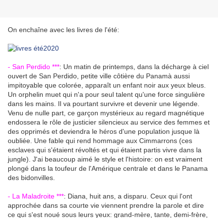
On enchaîne avec les livres de l'été:
- San Perdido ***
: Un matin de printemps, dans la décharge à ciel
ouvert de San Perdido, petite ville côtière du Panamà aussi
impitoyable que colorée, apparaît un enfant noir aux yeux bleus.
Un orphelin muet qui n'a pour seul talent qu'une force singulière
dans les mains. Il va pourtant survivre et devenir une légende.
Venu de nulle part, ce garçon mystérieux au regard magnétique
endossera le rôle de justicier silencieux au service des femmes et
des opprimés et deviendra le héros d'une population jusque là
oubliée. Une fable qui rend hommage aux Cimmarrons (ces
esclaves qui s'étaient révoltés et qui étaient partis vivre dans la
jungle). J'ai beaucoup aimé le style et l'histoire: on est vraiment
plongé dans la toufeur de l'Amérique centrale et dans le Panama
des bidonvilles.
- La Maladroite ***
: Diana, huit ans, a disparu. Ceux qui l'ont
approchée dans sa courte vie viennent prendre la parole et dire
ce qui s'est noué sous leurs yeux: grand-mère, tante, demi-frère,