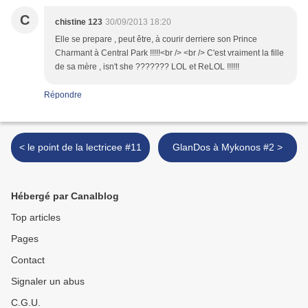
C
chistine 123
30/09/2013 18:20
Elle se prepare , peut être, à courir derriere son Prince
Charmant à Central Park !!!!!<br /> <br /> C'est vraiment la fille
de sa mère , isn't she ??????? LOL et ReLOL !!!!!!
Répondre
< le point de la lectricee #11
GlanDos à Mykonos #2 >
Hébergé par Canalblog
Top articles
Pages
Contact
Signaler un abus
C.G.U.