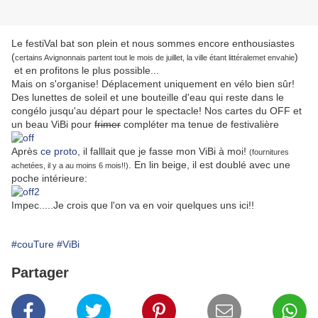
Le festiVal bat son plein et nous sommes encore enthousiastes
(
)
certains Avignonnais partent tout le mois de juillet, la ville étant littéralemet envahie
et en profitons le plus possible...
Mais on s'organise! Déplacement uniquement en vélo bien sûr!
Des lunettes de soleil et une bouteille d'eau qui reste dans le
congélo jusqu'au départ pour le spectacle! Nos cartes du OFF et
un beau ViBi pour
frimer
compléter ma tenue de festivalière
Après
ce proto
, il falllait que je fasse mon ViBi à moi!
(fournitures
. En lin beige, il est doublé avec une
achetées, il y a au moins 6 mois!!)
poche intérieure:
Impec.....Je crois que l'on va en voir quelques uns ici!!
#couTure
#ViBi
Partager