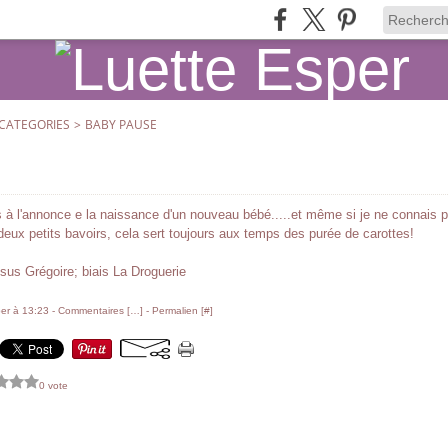
CATEGORIES
>
BABY PAUSE
s à l'annonce e la naissance d'un nouveau bébé.....et même si je ne connais p
 deux petits bavoirs, cela sert toujours aux temps des purée de carottes!
us Grégoire; biais La Droguerie
er à 13:23 -
Commentaires [
…
]
- Permalien [
#
]
0 vote