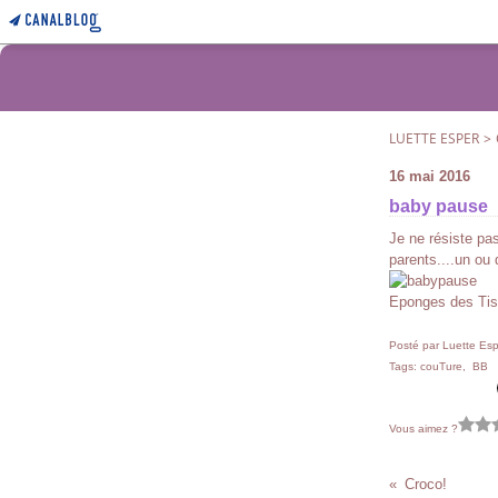
LUETTE ESPER
>
16 mai 2016
baby pause
Je ne résiste pa
parents....un ou
Eponges des Tiss
Posté par Luette Esp
Tags:
couTure
,
BB
Vous aimez ?
Croco!