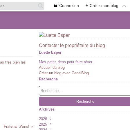
Connexion
+
Créer mon blog
Contacter le propriétaire du blog
Luette Esper
Mes petits riens pour faire rêver !
as très bien les
Accueil du blog
Créer un blog avec CanalBlog
Recherche
Archives
2026
2025
Juillet
(1)
Fratenal tWins!
2024
Juin
Décembre
(1)
(2)