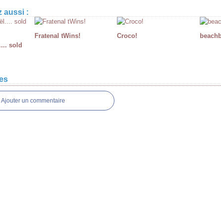
 aussi :
Fratenal tWins!
Croco!
beach
... sold
es
Ajouter un commentaire