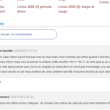
Livres 
les
Livres 2026 (3) période
Livres 2026 (2): beige et
ges!
bleue
rouge
es
Ajouter un commentaire
n bastille
02/08/2012 07:13
le cake citron pavot est pas mal du tout mais mon homme qui aime quand c'est tres 
sez citron mais moi je pense la refaire cette recette !<br /> <br /> Je vois que tu as
o talk about kevin que j'ai lu en engalis la traduction ne rend pas hommage a la qua
t sans doute un de mes prefere de chez prefere bel été et bonne lecture je suis admi
e
annoma
25/07/2012 05:23
pour les idées et les critiques. Je n'avais rien prévu de spécial pour mes lectures d'