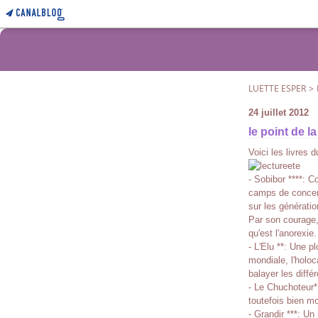
LUETTE ESPER
>
24 juillet 2012
le point de l
Voici les livres 
- Sobibor ****: Co
camps de concent
sur les génératio
Par son courage, 
qu'est l'anorexie
- L'Elu **: Une 
mondiale, l'holoc
balayer les diffé
- Le Chuchoteur*
toutefois bien mo
- Grandir ***: Un