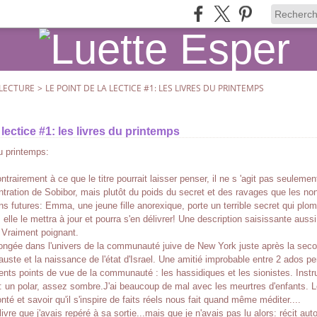
LECTURE
>
LE POINT DE LA LECTICE #1: LES LIVRES DU PRINTEMPS
a lectice #1: les livres du printemps
du printemps:
ntrairement à ce que le titre pourrait laisser penser, il ne s 'agit pas seulement
ration de Sobibor, mais plutôt du poids du secret et des ravages que les non
ns futures: Emma, une jeune fille anorexique, porte un terrible secret qui plom
elle le mettra à jour et pourra s'en délivrer! Une description saisissante auss
. Vraiment poignant.
plongée dans l'univers de la communauté juive de New York juste après la sec
auste et la naissance de l'état d'Israel. Une amitié improbable entre 2 ados pe
rents points de vue de la communauté : les hassidiques et les sionistes. Instru
: un polar, assez sombre.J'ai beaucoup de mal avec les meurtres d'enfants. Le 
nté et savoir qu'il s'inspire de faits réels nous fait quand même méditer....
 livre que j'avais repéré à sa sortie...mais que je n'avais pas lu alors: récit au