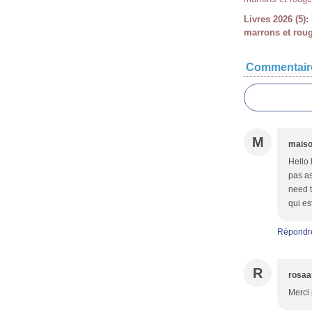
Livres 2026 (5): 
marrons et rou
Commentair
M
maiso
Hello 
pas as
need t
qui es
Répondr
R
rosa
Merci 