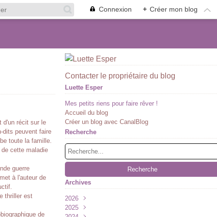
Connexion
+
Créer mon blog
Contacter le propriétaire du blog
Luette Esper
Mes petits riens pour faire rêver !
Accueil du blog
Créer un blog avec CanalBlog
 d'un récit sur le
-dits peuvent faire
Recherche
be toute la famille.
i de cette maladie
onde guerre
met à l'auteur de
Archives
ctif.
thriller est
2026
2025
Juillet
(1)
tobiographique de
2024
Juin
Décembre
(1)
(2)