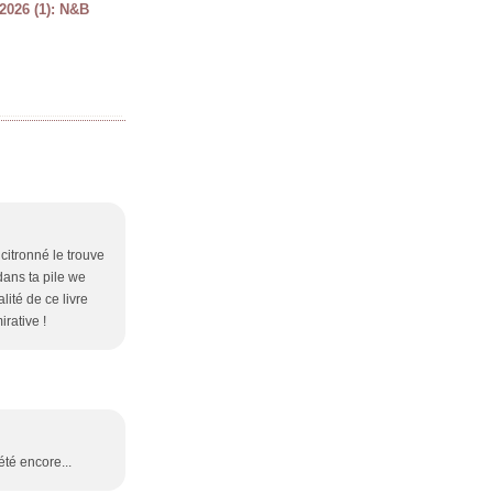
2026 (1): N&B
citronné le trouve
 dans ta pile we
lité de ce livre
rative !
été encore...