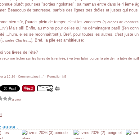
 connue plutôt pour ses "sorties rigolottes": sa maman entre dans le 4 ième â
mer. Beaucoup de tendresse, parfois des lignes très drôles et justes qui nous 
me bien sûr, j'aurais plein de temps: c'est les vacances (
quoi? pas de vacances 
) Mais si!! Enfin, au moins pour celles qui ne déménagent pas!! (j'en conn
..??.
é....hum, elles se reconnaîtront!). Bref, pour toutes les autres, c'est juste u
(
). Bref, la pile est ambitieuse:
tu parles Charles....
oi vos livres de l'été?
eux me lâcher sur les livres de la rentrée, il va bien falloir purger la pile de ma table de nuit!
er à 16:29 -
Commentaires [
…
]
- Permalien [
#
]
0 vote
#2
 aussi :