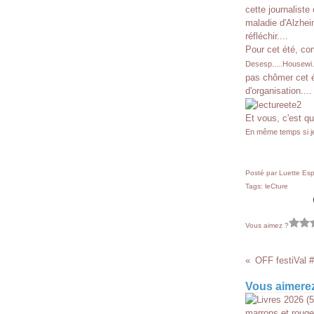
cette journaliste
maladie d'Alzhei
réfléchir....
Pour cet été, com
Desesp.....Housewi.
pas chômer cet ét
d'organisation.... 
Et vous, c'est qu
En même temps si je v
Posté par Luette Esp
Tags:
leCture
Vous aimez ?
OFF festiVal 
Vous aimerez