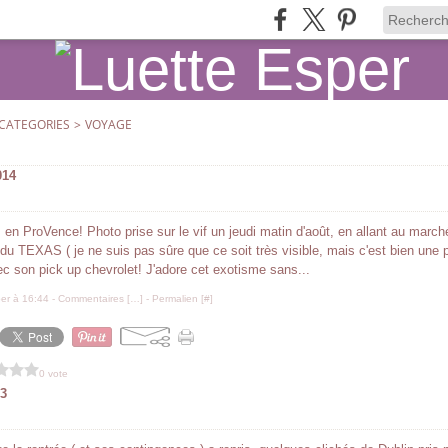
CATEGORIES
>
VOYAGE
014
.. en ProVence! Photo prise sur le vif un jeudi matin d'août, en allant au marc
 du TEXAS ( je ne suis pas sûre que ce soit très visible, mais c'est bien une 
ec son pick up chevrolet! J'adore cet exotisme sans...
er à 16:44 -
Commentaires [
…
]
- Permalien [
#
]
0 vote
3