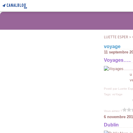
LUETTE ESPER
>
voyage
11 septembre 2
Voyages…..
.
u
v
Posté par Luette Esp
Tags:
voYage
Vous aimez ?
6 novembre 201
Dublin