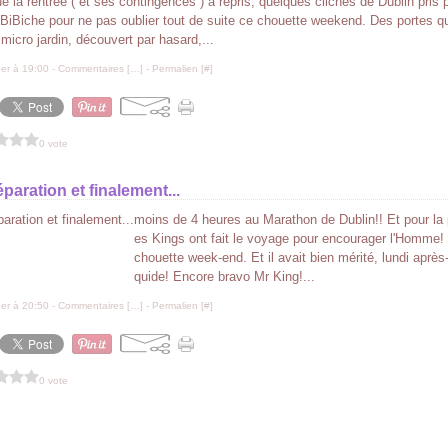
e la rentrée ( et ses contingences ) a repris, quelques clichés de Dublin pris pa
BiBiche pour ne pas oublier tout de suite ce chouette weekend. Des portes qu
 micro jardin, découvert par hasard,...
er à 19:00 -
Commentaires [
…
]
- Permalien [
#
]
0 vote
paration et finalement...
moins de 4 heures au Marathon de Dublin!! Et pour la p
es Kings ont fait le voyage pour encourager l'Homme! 
chouette week-end. Et il avait bien mérité, lundi après-
quide! Encore bravo Mr King!...
er à 20:50 -
Commentaires [
…
]
- Permalien [
#
]
0 vote