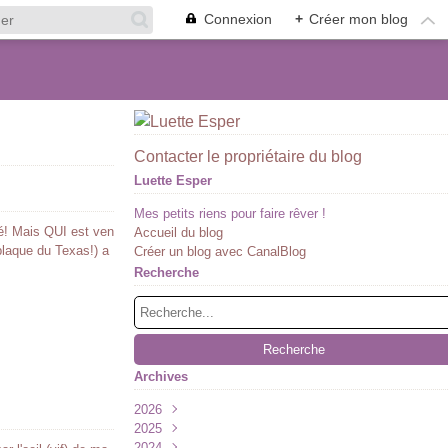
Connexion
+
Créer mon blog
Contacter le propriétaire du blog
Luette Esper
Mes petits riens pour faire rêver !
hé! Mais QUI est ven
Accueil du blog
plaque du Texas!) a
Créer un blog avec CanalBlog
Recherche
Archives
2026
2025
Juillet
(1)
2024
Juin
Décembre
(1)
(2)