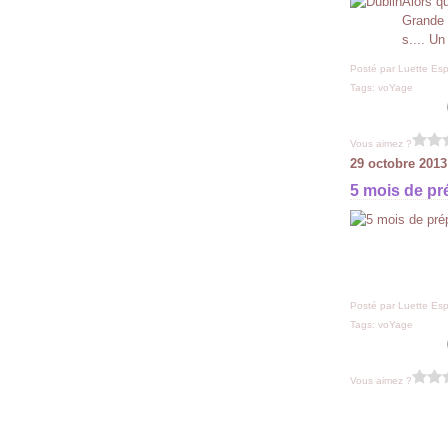
Alors qu
Grande 
s.... Un
Posté par Luette Esp
Tags:
voYage
Vous aimez ?
29 octobre 2013
5 mois de pré
Posté par Luette Esp
Tags:
voYage
Vous aimez ?