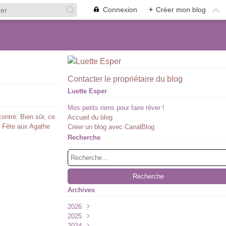
Connexion
+
Créer mon blog
Contacter le propriétaire du blog
Luette Esper
Mes petits riens pour faire rêver !
contré: Bien sûr, ce
Accueil du blog
ne Fête aux Agathe
Créer un blog avec CanalBlog
Recherche
Archives
2026
2025
Juillet
(1)
2024
Juin
Décembre
(1)
(2)