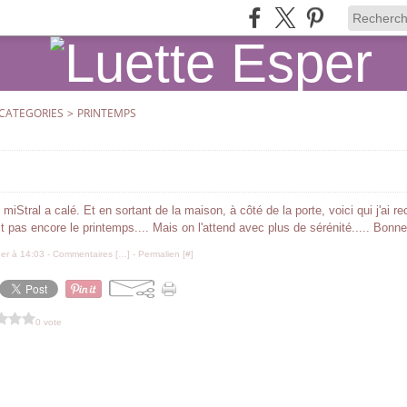
CATEGORIES
>
PRINTEMPS
 miStral a calé. Et en sortant de la maison, à côté de la porte, voici qui j'ai re
st pas encore le printemps.... Mais on l'attend avec plus de sérénité..... Bon
er à 14:03 -
Commentaires [
…
]
- Permalien [
#
]
0 vote