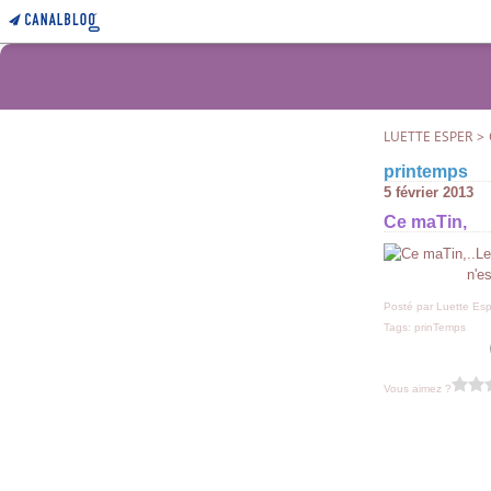
LUETTE ESPER
>
printemps
5 février 2013
Ce maTin,
..Le
n'e
Posté par Luette Esp
Tags:
prinTemps
Vous aimez ?