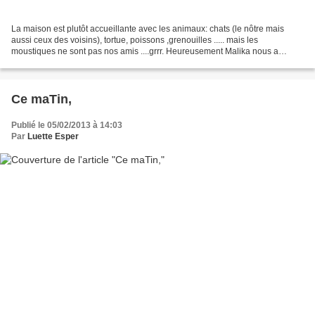
La maison est plutôt accueillante avec les animaux: chats (le nôtre mais
aussi ceux des voisins), tortue, poissons ,grenouilles ..... mais les
moustiques ne sont pas nos amis ....grrr. Heureusement Malika nous a
sauvé! Voici le nouveau cocktail qui trône...
Ce maTin,
Publié le 05/02/2013 à 14:03
Par
Luette Esper