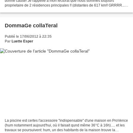
bonne cause! Je rappelle à mon lectorat que nous sommes toujours
proprietaire de 2 résidences principales !! (distantes de 617 km!! GRRRR...Si
vous êtes mutés à Limoges, j'ai...
DommaGe collaTeral
Publié le 17/06/2012 à 22:35
Par
Luette Esper
La piscine est certes l'accessoire "indispensable" d'une maison en ProVence
(hum notamment aujourd'hui, où il faisait qund même 36°C à 16h)..... et les
travaux se poursuivent: hum, un des habitants de la maison trouve la