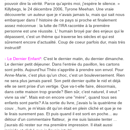
pouvoir dire la vérité. Parce qu'après moi, j'espère le silence. »
Killybegs, le 24 décembre 2006, Tyrone Meehan. Une vraie
découverte: un auteur que je n'avais jamais lu, mais qui sait nous
embarquer dans l' histoire de ce pays si proche et finalement
assez méconnue : la lutte de l'IRA racontée à la première
personne est une réussite. L' humain broyé par des enjeux qui le
dépassent, c'est un thème qui traverse les siècles et qui est
sûrement encore d'actualité. Coup de coeur parfois dur, mais très
instructif!
- Le Dernier Enfant*
: C'est le dernier matin, du dernier dimanche.
Le dernier petit déjeuner. Dans l'entrée du pavillon, les cartons
sont prêts. Aujourd'hui Théo s'apprête à prendre son envol. Pour
Anne-Marie, c'est plus qu'un choc, c'est un bouleversement. Rien
ne sera plus jamais pareil. Son petit dernier quitte le nid et déjà
elle se sent prise d'un vertige. Que va-t-elle faire, désormais,
dans cette maison trop grande? Bien sûr, c'est naturel, il veut "
vivre sa vie". Mais est-on encore une "mère", quand tous ses
enfants sont partis? A la sortie du livre, j'avais lu la quatrième de
couv. , hum, je m'étais dit qu'on était en plein cliché et que je ne
le lirais surement pas. Et puis quand il est sorti en poche... au
détour d'un commentaire flatteur, je me suis laissée tenter ...
j'aurais dû rester sur ma première impression. Il était aussi