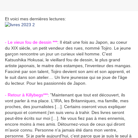
Et voici mes dernières lectures:
- Le vieux fou de dessin ***
: Il était une fois au Japon, au coeur
du XIX siècle, un petit vendeur des rues, nommé Tojiro. Le jeune
garçon rencontre un jour un curieux vieil homme. C'est
Katsushika Hokusai, le vieillard fou de dessin, le plus grand
artiste japonais, le maitre des estampes, l'inventeur des mangas.
Fasciné par son talent, Tojiro devient son ami et son apprenti, et
le suit dans son atelier.... Un livre jeunesse qui se joue de l'âge
du lecteur. Pour les passionnés de Japon.
- Retour à Killybegs***
: "
Maintenant que tout est découvert, ils
vont parler à ma place. L'IRA, les Britanniques, ma famille, mes
proches, des journalistes […]. Certains oseront vous expliquer
pourquoi et comment j'en suis venu à trahir. Des livres seront
peut-être écrits sur moi […]. Ne vous fiez pas à mes ennemis,
encore moins à mes amis. Détournez-vous de ceux qui diront
m'avoir connu. Personne n'a jamais été dans mon ventre,
personne. Si je parle aujourd'hui, c'est parce que je suis le seul à