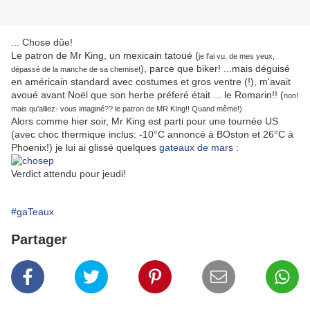
... Chose dûe!
Le patron de Mr King, un mexicain tatoué (
je l'ai vu, de mes yeux,
), parce que biker! ...mais déguisé
dépassé de la manche de sa chemise!
en américain standard avec costumes et gros ventre (!), m'avait
avoué avant Noël que son herbe préferé était ... le Romarin!! (
non!
mais qu'alliez- vous imaginé?? le patron de MR KIng!! Quand même!)
Alors comme hier soir, Mr King est parti pour une tournée US
(avec choc thermique inclus: -10°C annoncé à BOston et 26°C à
Phoenix!) je lui ai glissé quelques
gateaux de mars
:
Verdict attendu pour jeudi!
#gaTeaux
Partager