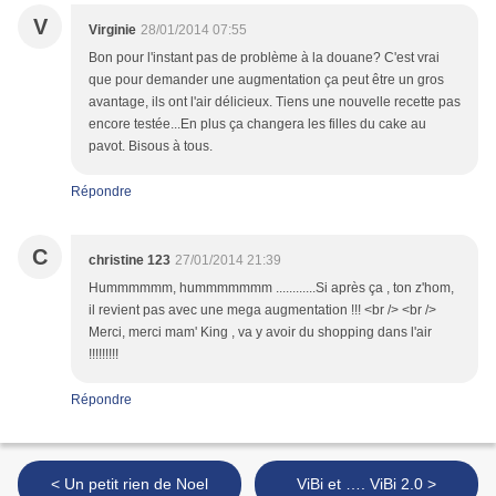
V
Virginie
28/01/2014 07:55
Bon pour l'instant pas de problème à la douane? C'est vrai
que pour demander une augmentation ça peut être un gros
avantage, ils ont l'air délicieux. Tiens une nouvelle recette pas
encore testée...En plus ça changera les filles du cake au
pavot. Bisous à tous.
Répondre
C
christine 123
27/01/2014 21:39
Hummmmmm, hummmmmmm ............Si après ça , ton z'hom,
il revient pas avec une mega augmentation !!! <br /> <br />
Merci, merci mam' King , va y avoir du shopping dans l'air
!!!!!!!!!
Répondre
< Un petit rien de Noel
ViBi et …. ViBi 2.0 >