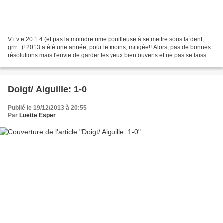
V i v e 20 1 4 (et pas la moindre rime pouilleuse à se mettre sous la dent,
grrr...)! 2013 a été une année, pour le moins, mitigée!! Alors, pas de bonnes
résolutions mais l'envie de garder les yeux bien ouverts et ne pas se laisser
happper par le rythme,...
Doigt/ Aiguille: 1-0
Publié le 19/12/2013 à 20:55
Par
Luette Esper