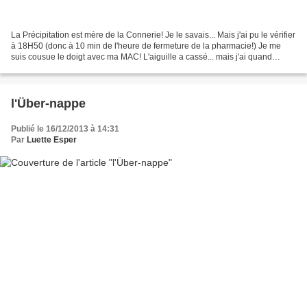
La Précipitation est mère de la Connerie! Je le savais... Mais j'ai pu le vérifier
à 18H50 (donc à 10 min de l'heure de fermeture de la pharmacie!) Je me
suis cousue le doigt avec ma MAC! L'aiguille a cassé... mais j'ai quand
même dû démonter le pied...
l'Über-nappe
Publié le 16/12/2013 à 14:31
Par
Luette Esper