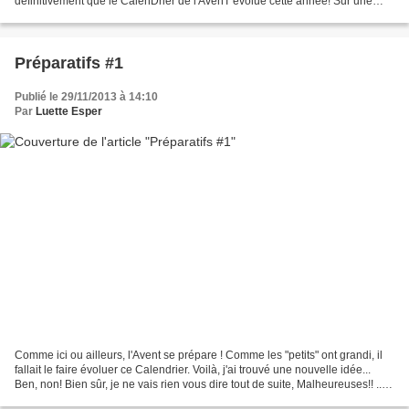
définitivement que le CalenDrier de l'AvenT évolue cette année! Sur une
idée d'Agathe, me semble-t il pour...
Préparatifs #1
Publié le 29/11/2013 à 14:10
Par
Luette Esper
Comme ici ou ailleurs, l'Avent se prépare ! Comme les "petits" ont grandi, il
fallait le faire évoluer ce Calendrier. Voilà, j'ai trouvé une nouvelle idée...
Ben, non! Bien sûr, je ne vais rien vous dire tout de suite, Malheureuses!! ... Il
va falloir...