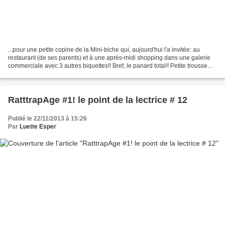
...pour une petite copine de la Mini-biche qui, aujourd'hui l'a invitée: au
restaurant (de ses parents) et à une après-midi shopping dans une galerie
commerciale avec 3 autres biquettes!! Bref, le panard total!! Petite trousse
toute simple tirée du livre...
RatttrapAge #1! le point de la lectrice # 12
Publié le 22/11/2013 à 15:26
Par
Luette Esper