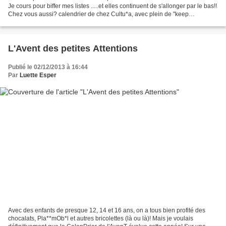
Je cours pour biffer mes listes .....et elles continuent de s'allonger par le bas!!
Chez vous aussi? calendrier de chez Cultu*a, avec plein de "keep
calm...".Hum, cela ne...
L'Avent des petites Attentions
Publié le 02/12/2013 à 16:44
Par
Luette Esper
Avec des enfants de presque 12, 14 et 16 ans, on a tous bien profité des
chocalats, Pla**mOb*l et autres bricolettes (là ou là)! Mais je voulais