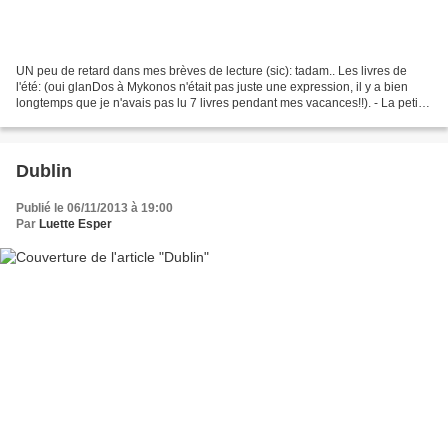
UN peu de retard dans mes brèves de lecture (sic): tadam.. Les livres de
l'été: (oui glanDos à Mykonos n'était pas juste une expression, il y a bien
longtemps que je n'avais pas lu 7 livres pendant mes vacances!!). - La petite
marchande de souvenirs **:Un...
Dublin
Publié le 06/11/2013 à 19:00
Par
Luette Esper