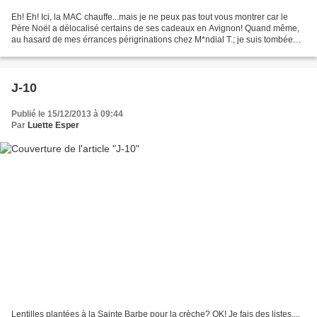
Eh! Eh! Ici, la MAC chauffe...mais je ne peux pas tout vous montrer car le
Père Noël a délocalisé certains de ses cadeaux en Avignon! Quand même,
au hasard de mes érrances périgrinations chez M*ndial T.; je suis tombée
sur une pépite: du tissu à torchons.........
J-10
Publié le 15/12/2013 à 09:44
Par
Luette Esper
Lentilles plantées à la Sainte Barbe pour la crèche? OK! Je fais des listes....