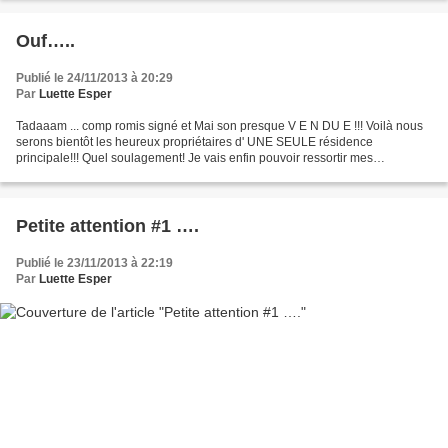
Ouf…..
Publié le 24/11/2013 à 20:29
Par
Luette Esper
Tadaaam ... comp romis signé et Mai son presque V E N DU E !!! Voilà nous
serons bientôt les heureux propriétaires d' UNE SEULE résidence
principale!!! Quel soulagement! Je vais enfin pouvoir ressortir mes
magazines de Déco .... et mettre cette maison-là...
Petite attention #1 ….
Publié le 23/11/2013 à 22:19
Par
Luette Esper