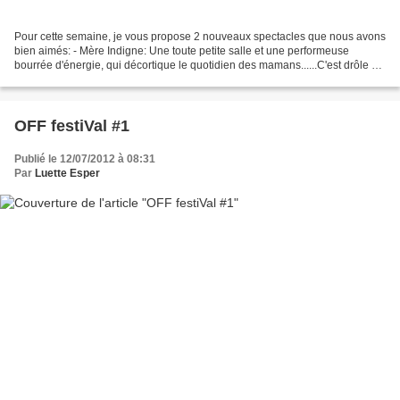
Pour cette semaine, je vous propose 2 nouveaux spectacles que nous avons
bien aimés: - Mère Indigne: Une toute petite salle et une performeuse
bourrée d'énergie, qui décortique le quotidien des mamans......C'est drôle et
ouvre même parfois les yeux des...
OFF festiVal #1
Publié le 12/07/2012 à 08:31
Par
Luette Esper