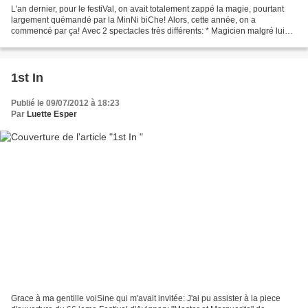
L'an dernier, pour le festiVal, on avait totalement zappé la magie, pourtant
largement quémandé par la MinNi biChe! Alors, cette année, on a
commencé par ça! Avec 2 spectacles très différents: * Magicien malgré lui
est un "vrai spectacle de magie où même...
1st In
Publié le 09/07/2012 à 18:23
Par
Luette Esper
Grace à ma gentille voiSine qui m'avait invitée: J'ai pu assister à la piece